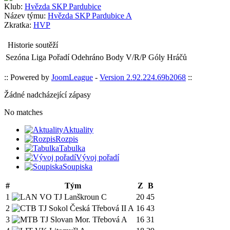
Klub:
Hvězda SKP Pardubice
Název týmu:
Hvězda SKP Pardubice A
Zkratka:
HVP
Historie soutěží
Sezóna
Liga
Pořadí
Odehráno
Body
V/R/P
Góly
Hráčů
:: Powered by
JoomLeague
-
Version 2.92.224.69b2068
::
Žádné nadcházející zápasy
No matches
Aktuality
Rozpis
Tabulka
Vývoj pořadí
Soupiska
#
Tým
Z
B
1
VO TJ Lanškroun C
20
45
2
TJ Sokol Česká Třebová II A
16
43
3
TJ Slovan Mor. Třebová A
16
31