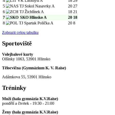
4
VK Litomyšl A
18
29
5
TJ Sokol Nasavrky A
20
27
6
TJ Žichlínek A
18
21
7
SKO Hlinsko A
20
18
8
TJ Spartak Polička A
20
8
Zobrazit celou tabulku
Sportoviště
Volejbalové kurty
Olšinky 1063, 53901 Hlinsko
Tělocvična (
Gymnázium K. V. Raise
)
Adámkova 55, 53901 Hlinsko
Tréninky
Muži (hala gymnázia K.V.Raise)
pondělí a čtvrtek - 19:30 - 21:00
Ženy (hala gymnázia K.V.Raise)