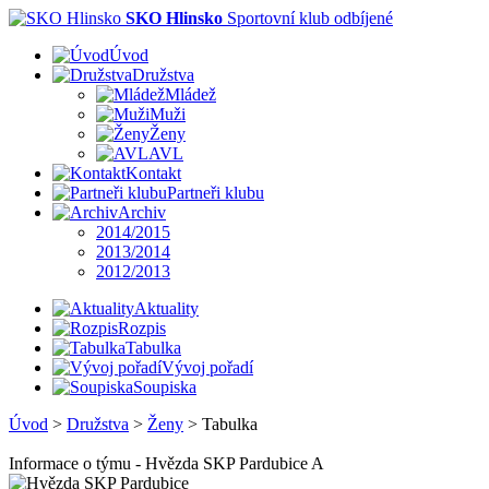
SKO Hlinsko
Sportovní klub odbíjené
Úvod
Družstva
Mládež
Muži
Ženy
AVL
Kontakt
Partneři klubu
Archiv
2014/2015
2013/2014
2012/2013
Aktuality
Rozpis
Tabulka
Vývoj pořadí
Soupiska
Úvod
>
Družstva
>
Ženy
>
Tabulka
Informace o týmu - Hvězda SKP Pardubice A