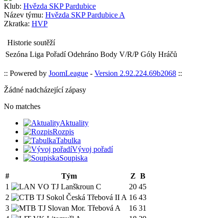
Klub:
Hvězda SKP Pardubice
Název týmu:
Hvězda SKP Pardubice A
Zkratka:
HVP
Historie soutěží
Sezóna
Liga
Pořadí
Odehráno
Body
V/R/P
Góly
Hráčů
:: Powered by
JoomLeague
-
Version 2.92.224.69b2068
::
Žádné nadcházející zápasy
No matches
Aktuality
Rozpis
Tabulka
Vývoj pořadí
Soupiska
#
Tým
Z
B
1
VO TJ Lanškroun C
20
45
2
TJ Sokol Česká Třebová II A
16
43
3
TJ Slovan Mor. Třebová A
16
31