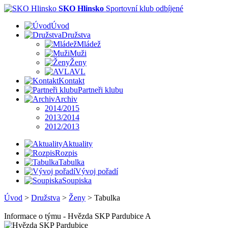
SKO Hlinsko
Sportovní klub odbíjené
Úvod
Družstva
Mládež
Muži
Ženy
AVL
Kontakt
Partneři klubu
Archiv
2014/2015
2013/2014
2012/2013
Aktuality
Rozpis
Tabulka
Vývoj pořadí
Soupiska
Úvod
>
Družstva
>
Ženy
>
Tabulka
Informace o týmu - Hvězda SKP Pardubice A