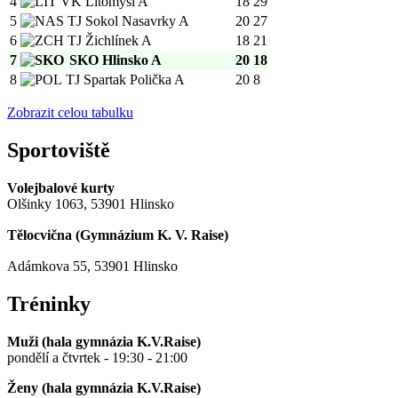
4
VK Litomyšl A
18
29
5
TJ Sokol Nasavrky A
20
27
6
TJ Žichlínek A
18
21
7
SKO Hlinsko A
20
18
8
TJ Spartak Polička A
20
8
Zobrazit celou tabulku
Sportoviště
Volejbalové kurty
Olšinky 1063, 53901 Hlinsko
Tělocvična (
Gymnázium K. V. Raise
)
Adámkova 55, 53901 Hlinsko
Tréninky
Muži (hala gymnázia K.V.Raise)
pondělí a čtvrtek - 19:30 - 21:00
Ženy (hala gymnázia K.V.Raise)