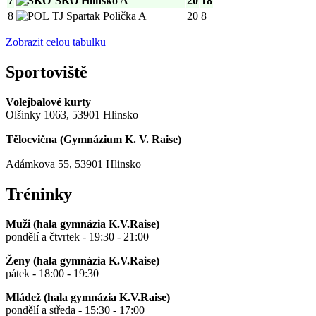
7
SKO Hlinsko A
20
18
8
TJ Spartak Polička A
20
8
Zobrazit celou tabulku
Sportoviště
Volejbalové kurty
Olšinky 1063, 53901 Hlinsko
Tělocvična (
Gymnázium K. V. Raise
)
Adámkova 55, 53901 Hlinsko
Tréninky
Muži (hala gymnázia K.V.Raise)
pondělí a čtvrtek - 19:30 - 21:00
Ženy (hala gymnázia K.V.Raise)
pátek - 18:00 - 19:30
Mládež (hala gymnázia K.V.Raise)
pondělí a středa - 15:30 - 17:00