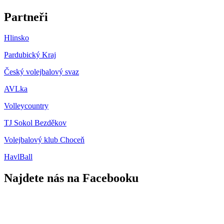
Partneři
Hlinsko
Pardubický Kraj
Český volejbalový svaz
AVLka
Volleycountry
TJ Sokol Bezděkov
Volejbalový klub Choceň
HavlBall
Najdete nás na Facebooku