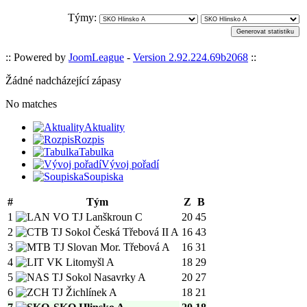
Týmy:
:: Powered by
JoomLeague
-
Version 2.92.224.69b2068
::
Žádné nadcházející zápasy
No matches
Aktuality
Rozpis
Tabulka
Vývoj pořadí
Soupiska
#
Tým
Z
B
1
VO TJ Lanškroun C
20
45
2
TJ Sokol Česká Třebová II A
16
43
3
TJ Slovan Mor. Třebová A
16
31
4
VK Litomyšl A
18
29
5
TJ Sokol Nasavrky A
20
27
6
TJ Žichlínek A
18
21