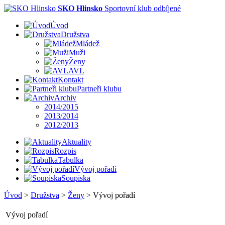
SKO Hlinsko
Sportovní klub odbíjené
Úvod
Družstva
Mládež
Muži
Ženy
AVL
Kontakt
Partneři klubu
Archiv
2014/2015
2013/2014
2012/2013
Aktuality
Rozpis
Tabulka
Vývoj pořadí
Soupiska
Úvod
>
Družstva
>
Ženy
>
Vývoj pořadí
Vývoj pořadí