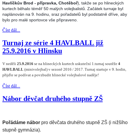
Havlíčkův Brod - přípravka, Chotěboř
), takže se po hlineckých
kurtech běhalo téměř 50 malých volejbalistů. Začátek turnaje byl
naplánován na 9. hodinu, sraz pořadatelů byl podstatně dříve, aby
bylo pro malé sportovce vše připraveno.
Číst dál...
Turnaj ze série 4 HAVLBALL již
25.9.2016 v Hlinsku
V neděli
25.9.2016
se na hlineckých kurtech uskuteční 1.turnaj soutěže
4
HAVLBALL
(minivolejbal) v sezoně 2016 / 2017. Turnaj startuje v 9. hodin,
přijďte se podívat a povzbudit hlinecké volejbalové naděje!
Číst dál...
Nábor děvčat druhého stupně ZŠ
Pořádáme nábor
pro děvčata druhého stupně ZŠ (i nižšího
stupně gymnázia).