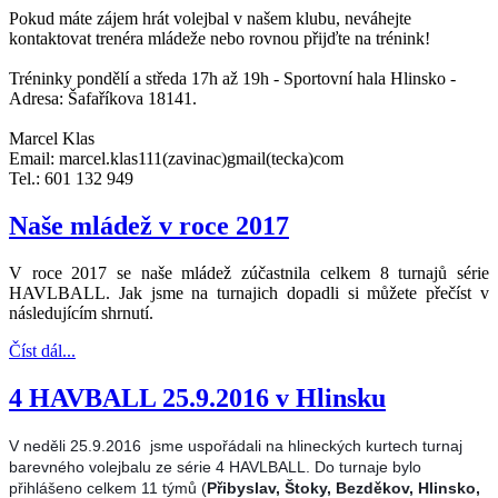
Pokud máte zájem hrát volejbal v našem klubu, neváhejte
kontaktovat trenéra mládeže nebo rovnou přijďte na trénink!
Tréninky pondělí a středa 17h až 19h - Sportovní hala Hlinsko -
Adresa: Šafaříkova 18141.
Marcel Klas
Email: marcel.klas111(zavinac)gmail(tecka)com
Tel.: 601 132 949
Naše mládež v roce 2017
V roce 2017 se naše mládež zúčastnila celkem 8 turnajů série
HAVLBALL. Jak jsme na turnajich dopadli si můžete přečíst v
následujícím shrnutí.
Číst dál...
4 HAVBALL 25.9.2016 v Hlinsku
V neděli 25.9.2016
jsme uspořádali na hlineckých kurtech turnaj
barevného volejbalu ze série 4 HAVLBALL. Do turnaje bylo
přihlášeno celkem 11 týmů (
Přibyslav, Štoky, Bezděkov, Hlinsko,