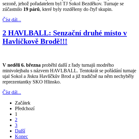
sezoně, jehož pořadatelem byl TJ Sokol Bezděkov. Turnaje se
zúčastnilo
19 párů
, které byly rozděleny do čtyř skupin.
Číst dál...
2 HAVLBALL: Senzační druhé místo v
Havlíčkově Brodě!!!
V neděli 6. března
proběhl další z řady turnajů modrého
minivolejbalu s názvem HAVLBALL. Tentokrát se pořádání turnaje
ujal Sokol a Jiskra Havlíčkův Brod a již tradičně na něm nechyběly
reprezentantky SKO Hlinsko.
Číst dál...
Začátek
Předchozí
1
2
3
Další
Konec