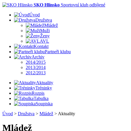
SKO Hlinsko
Sportovní klub odbíjené
Úvod
Družstva
Mládež
Muži
Ženy
AVL
Kontakt
Partneři klubu
Archiv
2014/2015
2013/2014
2012/2013
Aktuality
Tréninky
Rozpis
Tabulka
Soupiska
Úvod
>
Družstva
>
Mládež
>
Aktuality
Mládež