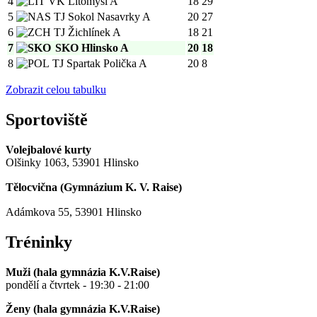
4
VK Litomyšl A
18
29
5
TJ Sokol Nasavrky A
20
27
6
TJ Žichlínek A
18
21
7
SKO Hlinsko A
20
18
8
TJ Spartak Polička A
20
8
Zobrazit celou tabulku
Sportoviště
Volejbalové kurty
Olšinky 1063, 53901 Hlinsko
Tělocvična (
Gymnázium K. V. Raise
)
Adámkova 55, 53901 Hlinsko
Tréninky
Muži (hala gymnázia K.V.Raise)
pondělí a čtvrtek - 19:30 - 21:00
Ženy (hala gymnázia K.V.Raise)