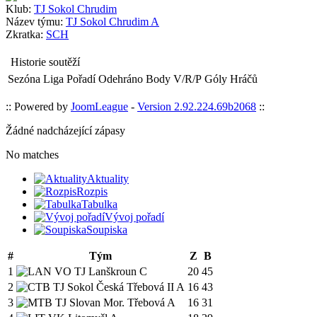
Klub:
TJ Sokol Chrudim
Název týmu:
TJ Sokol Chrudim A
Zkratka:
SCH
Historie soutěží
Sezóna
Liga
Pořadí
Odehráno
Body
V/R/P
Góly
Hráčů
:: Powered by
JoomLeague
-
Version 2.92.224.69b2068
::
Žádné nadcházející zápasy
No matches
Aktuality
Rozpis
Tabulka
Vývoj pořadí
Soupiska
#
Tým
Z
B
1
VO TJ Lanškroun C
20
45
2
TJ Sokol Česká Třebová II A
16
43
3
TJ Slovan Mor. Třebová A
16
31