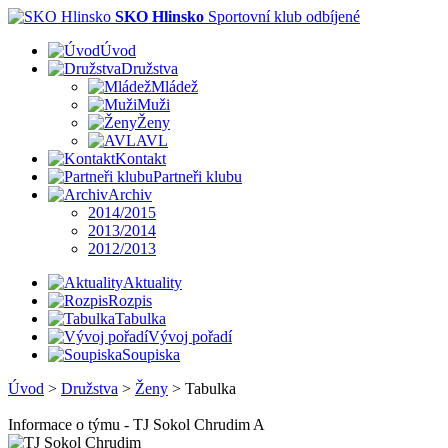
SKO Hlinsko
Sportovní klub odbíjené
Úvod
Družstva
Mládež
Muži
Ženy
AVL
Kontakt
Partneři klubu
Archiv
2014/2015
2013/2014
2012/2013
Aktuality
Rozpis
Tabulka
Vývoj pořadí
Soupiska
Úvod
>
Družstva
>
Ženy
>
Tabulka
Informace o týmu - TJ Sokol Chrudim A