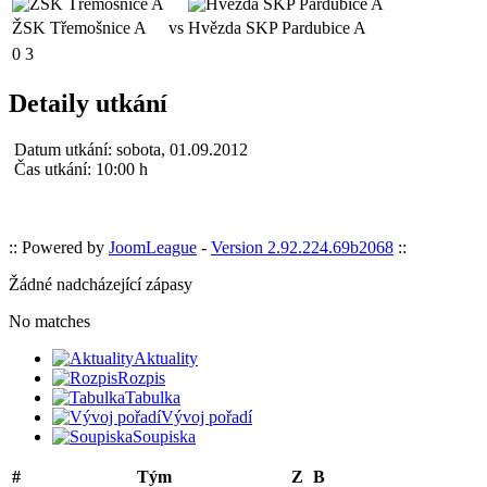
ŽSK Třemošnice A
vs
Hvězda SKP Pardubice A
0
3
Detaily utkání
Datum utkání:
sobota, 01.09.2012
Čas utkání:
10:00 h
:: Powered by
JoomLeague
-
Version 2.92.224.69b2068
::
Žádné nadcházející zápasy
No matches
Aktuality
Rozpis
Tabulka
Vývoj pořadí
Soupiska
#
Tým
Z
B