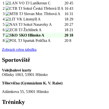
1
VO TJ Lanškroun C
20
45
2
TJ Sokol Česká Třebová II A
16
43
3
TJ Slovan Mor. Třebová A
16
31
4
VK Litomyšl A
18
29
5
TJ Sokol Nasavrky A
20
27
6
TJ Žichlínek A
18
21
7
SKO Hlinsko A
20
18
8
TJ Spartak Polička A
20
8
Zobrazit celou tabulku
Sportoviště
Volejbalové kurty
Olšinky 1063, 53901 Hlinsko
Tělocvična (
Gymnázium K. V. Raise
)
Adámkova 55, 53901 Hlinsko
Tréninky