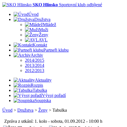
SKO Hlinsko
Sportovní klub odbíjené
Úvod
Družstva
Mládež
Muži
Ženy
AVL
Kontakt
Partneři klubu
Archiv
2014/2015
2013/2014
2012/2013
Aktuality
Rozpis
Tabulka
Vývoj pořadí
Soupiska
Úvod
>
Družstva
>
Ženy
>
Tabulka
Zpráva z utkání: 1. kolo - sobota, 01.09.2012 - 10:00 h