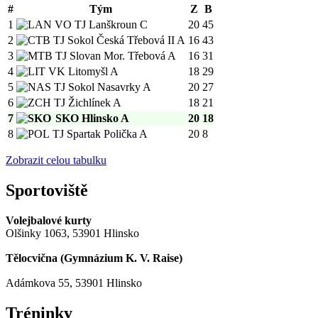
#
Tým
Z
B
1
VO TJ Lanškroun C
20
45
2
TJ Sokol Česká Třebová II A
16
43
3
TJ Slovan Mor. Třebová A
16
31
4
VK Litomyšl A
18
29
5
TJ Sokol Nasavrky A
20
27
6
TJ Žichlínek A
18
21
7
SKO Hlinsko A
20
18
8
TJ Spartak Polička A
20
8
Zobrazit celou tabulku
Sportoviště
Volejbalové kurty
Olšinky 1063, 53901 Hlinsko
Tělocvična (
Gymnázium K. V. Raise
)
Adámkova 55, 53901 Hlinsko
Tréninky