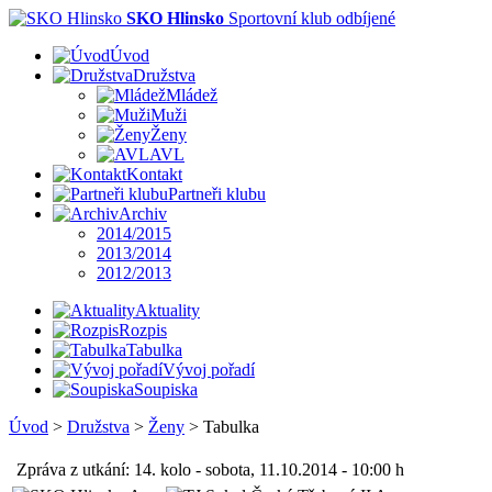
SKO Hlinsko
Sportovní klub odbíjené
Úvod
Družstva
Mládež
Muži
Ženy
AVL
Kontakt
Partneři klubu
Archiv
2014/2015
2013/2014
2012/2013
Aktuality
Rozpis
Tabulka
Vývoj pořadí
Soupiska
Úvod
>
Družstva
>
Ženy
>
Tabulka
Zpráva z utkání: 14. kolo - sobota, 11.10.2014 - 10:00 h