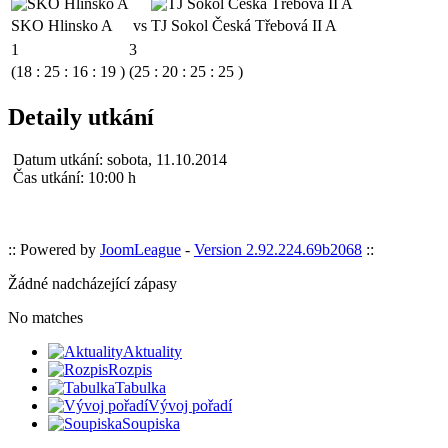
SKO Hlinsko A
vs
TJ Sokol Česká Třebová II A
1
3
(18 : 25 : 16 : 19 )
(25 : 20 : 25 : 25 )
Detaily utkání
Datum utkání:
sobota, 11.10.2014
Čas utkání:
10:00 h
:: Powered by
JoomLeague
-
Version 2.92.224.69b2068
::
Žádné nadcházející zápasy
No matches
Aktuality
Rozpis
Tabulka
Vývoj pořadí
Soupiska