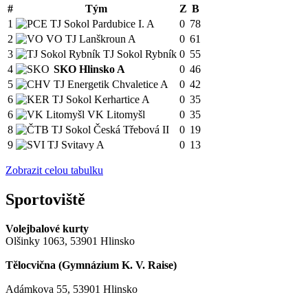
#
Tým
Z
B
1
TJ Sokol Pardubice I. A
0
78
2
VO TJ Lanškroun A
0
61
3
TJ Sokol Rybník
0
55
4
SKO Hlinsko A
0
46
5
TJ Energetik Chvaletice A
0
42
6
TJ Sokol Kerhartice A
0
35
6
VK Litomyšl
0
35
8
TJ Sokol Česká Třebová II
0
19
9
TJ Svitavy A
0
13
Zobrazit celou tabulku
Sportoviště
Volejbalové kurty
Olšinky 1063, 53901 Hlinsko
Tělocvična (
Gymnázium K. V. Raise
)
Adámkova 55, 53901 Hlinsko