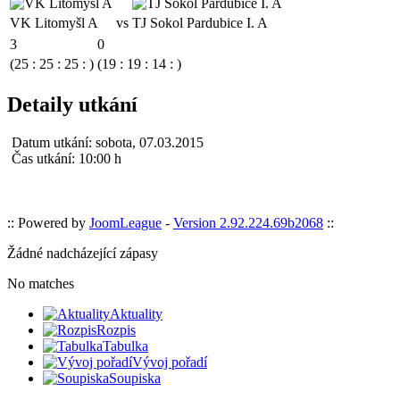
VK Litomyšl A
vs
TJ Sokol Pardubice I. A
3
0
(25 : 25 : 25 : )
(19 : 19 : 14 : )
Detaily utkání
Datum utkání:
sobota, 07.03.2015
Čas utkání:
10:00 h
:: Powered by
JoomLeague
-
Version 2.92.224.69b2068
::
Žádné nadcházející zápasy
No matches
Aktuality
Rozpis
Tabulka
Vývoj pořadí
Soupiska