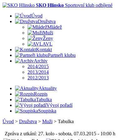
SKO Hlinsko
Sportovní klub odbíjené
Úvod
Družstva
Mládež
Muži
Ženy
AVL
Kontakt
Partneři klubu
Archiv
2014/2015
2013/2014
2012/2013
Aktuality
Rozpis
Tabulka
Vývoj pořadí
Soupiska
Úvod
>
Družstva
>
Muži
>
Tabulka
Zpráva z utkání: 27. kolo - sobota, 07.03.2015 - 10:00 h