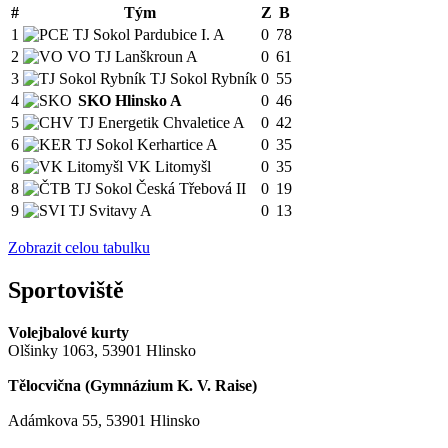
#
Tým
Z
B
1
TJ Sokol Pardubice I. A
0
78
2
VO TJ Lanškroun A
0
61
3
TJ Sokol Rybník
0
55
4
SKO Hlinsko A
0
46
5
TJ Energetik Chvaletice A
0
42
6
TJ Sokol Kerhartice A
0
35
6
VK Litomyšl
0
35
8
TJ Sokol Česká Třebová II
0
19
9
TJ Svitavy A
0
13
Zobrazit celou tabulku
Sportoviště
Volejbalové kurty
Olšinky 1063, 53901 Hlinsko
Tělocvična (
Gymnázium K. V. Raise
)
Adámkova 55, 53901 Hlinsko