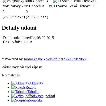
Volejbalový klub Choceň B
vs
TJ Sokol Česká Třebová II
3
0
(25 : 25 : 25 : )
(21 : 23 : 23 : )
Detaily utkání
Datum utkání:
neděle, 08.02.2015
Čas utkání:
10:00 h
:: Powered by
JoomLeague
-
Version 2.92.224.69b2068
::
Žádné nadcházející zápasy
No matches
Aktuality
Rozpis
Tabulka
Vývoj pořadí
Soupiska