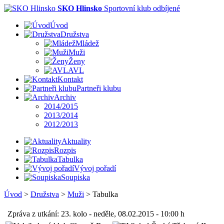
SKO Hlinsko
Sportovní klub odbíjené
Úvod
Družstva
Mládež
Muži
Ženy
AVL
Kontakt
Partneři klubu
Archiv
2014/2015
2013/2014
2012/2013
Aktuality
Rozpis
Tabulka
Vývoj pořadí
Soupiska
Úvod
>
Družstva
>
Muži
>
Tabulka
Zpráva z utkání: 23. kolo - neděle, 08.02.2015 - 10:00 h