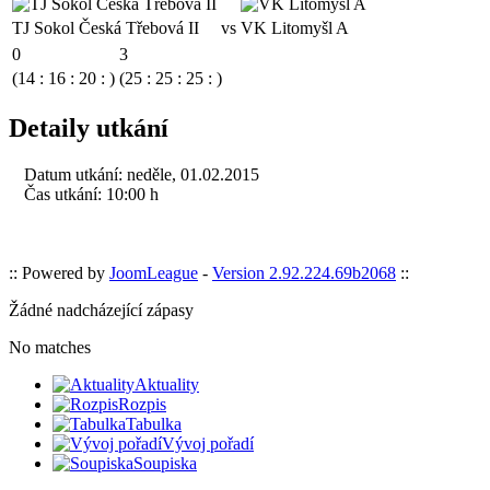
TJ Sokol Česká Třebová II
vs
VK Litomyšl A
0
3
(14 : 16 : 20 : )
(25 : 25 : 25 : )
Detaily utkání
Datum utkání:
neděle, 01.02.2015
Čas utkání:
10:00 h
:: Powered by
JoomLeague
-
Version 2.92.224.69b2068
::
Žádné nadcházející zápasy
No matches
Aktuality
Rozpis
Tabulka
Vývoj pořadí
Soupiska