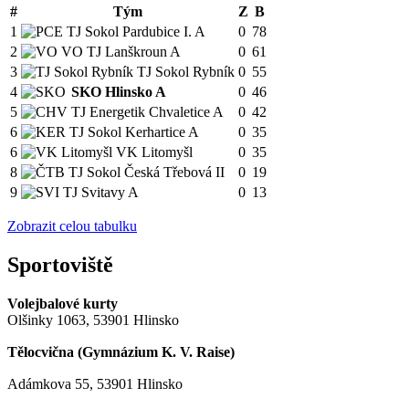
#
Tým
Z
B
1
TJ Sokol Pardubice I. A
0
78
2
VO TJ Lanškroun A
0
61
3
TJ Sokol Rybník
0
55
4
SKO Hlinsko A
0
46
5
TJ Energetik Chvaletice A
0
42
6
TJ Sokol Kerhartice A
0
35
6
VK Litomyšl
0
35
8
TJ Sokol Česká Třebová II
0
19
9
TJ Svitavy A
0
13
Zobrazit celou tabulku
Sportoviště
Volejbalové kurty
Olšinky 1063, 53901 Hlinsko
Tělocvična (
Gymnázium K. V. Raise
)
Adámkova 55, 53901 Hlinsko