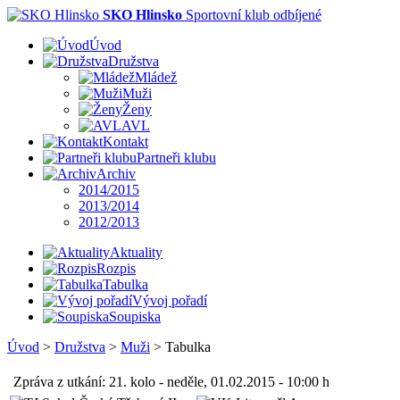
SKO Hlinsko
Sportovní klub odbíjené
Úvod
Družstva
Mládež
Muži
Ženy
AVL
Kontakt
Partneři klubu
Archiv
2014/2015
2013/2014
2012/2013
Aktuality
Rozpis
Tabulka
Vývoj pořadí
Soupiska
Úvod
>
Družstva
>
Muži
>
Tabulka
Zpráva z utkání: 21. kolo - neděle, 01.02.2015 - 10:00 h