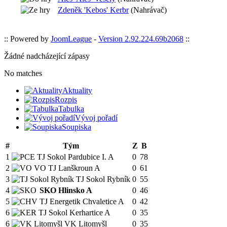
Zdeněk 'Kebos' Kerbr
(Nahrávač)
:: Powered by
JoomLeague
-
Version 2.92.224.69b2068
::
Žádné nadcházející zápasy
No matches
Aktuality
Rozpis
Tabulka
Vývoj pořadí
Soupiska
#
Tým
Z
B
1
TJ Sokol Pardubice I. A
0
78
2
VO TJ Lanškroun A
0
61
3
TJ Sokol Rybník
0
55
4
SKO Hlinsko A
0
46
5
TJ Energetik Chvaletice A
0
42
6
TJ Sokol Kerhartice A
0
35
6
VK Litomyšl
0
35