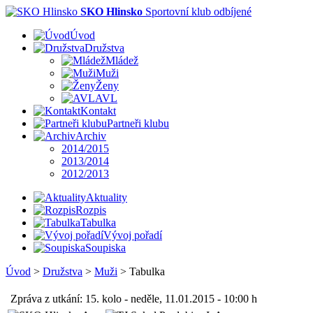
SKO Hlinsko
Sportovní klub odbíjené
Úvod
Družstva
Mládež
Muži
Ženy
AVL
Kontakt
Partneři klubu
Archiv
2014/2015
2013/2014
2012/2013
Aktuality
Rozpis
Tabulka
Vývoj pořadí
Soupiska
Úvod
>
Družstva
>
Muži
>
Tabulka
Zpráva z utkání: 15. kolo - neděle, 11.01.2015 - 10:00 h