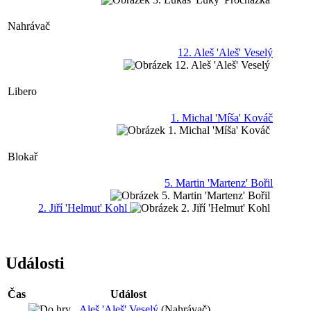
Nahrávač
12. Aleš 'Aleš' Veselý
Libero
1. Michal 'Míša' Kováč
Blokař
5. Martin 'Martenz' Bořil
2. Jiří 'Helmut' Kohl
Události
Čas
Událost
Aleš 'Aleš' Veselý
(Nahrávač)