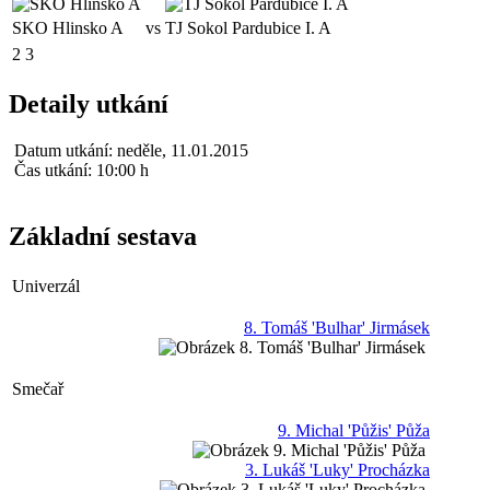
SKO Hlinsko A
vs
TJ Sokol Pardubice I. A
2
3
Detaily utkání
Datum utkání:
neděle, 11.01.2015
Čas utkání:
10:00 h
Základní sestava
Univerzál
8. Tomáš 'Bulhar' Jirmásek
Smečař
9. Michal 'Půžis' Půža
3. Lukáš 'Luky' Procházka