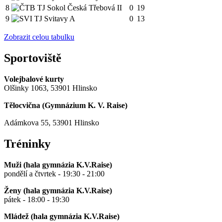
8
TJ Sokol Česká Třebová II
0
19
9
TJ Svitavy A
0
13
Zobrazit celou tabulku
Sportoviště
Volejbalové kurty
Olšinky 1063, 53901 Hlinsko
Tělocvična (
Gymnázium K. V. Raise
)
Adámkova 55, 53901 Hlinsko
Tréninky
Muži (hala gymnázia K.V.Raise)
pondělí a čtvrtek - 19:30 - 21:00
Ženy (hala gymnázia K.V.Raise)
pátek - 18:00 - 19:30
Mládež (hala gymnázia K.V.Raise)