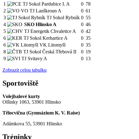
1
TJ Sokol Pardubice I. A
0
78
2
VO TJ Lanškroun A
0
61
3
TJ Sokol Rybník
0
55
4
SKO Hlinsko A
0
46
5
TJ Energetik Chvaletice A
0
42
6
TJ Sokol Kerhartice A
0
35
6
VK Litomyšl
0
35
8
TJ Sokol Česká Třebová II
0
19
9
TJ Svitavy A
0
13
Zobrazit celou tabulku
Sportoviště
Volejbalové kurty
Olšinky 1063, 53901 Hlinsko
Tělocvična (
Gymnázium K. V. Raise
)
Adámkova 55, 53901 Hlinsko
Tréninky