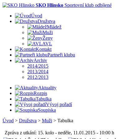
SKO Hlinsko
Sportovní klub odbíjené
Úvod
Družstva
Mládež
Muži
Ženy
AVL
Kontakt
Partneři klubu
Archiv
2014/2015
2013/2014
2012/2013
Aktuality
Rozpis
Tabulka
Vývoj pořadí
Soupiska
Úvod
>
Družstva
>
Muži
>
Tabulka
Zpráva z utkání: 15. kolo - neděle, 11.01.2015 - 10:00 h