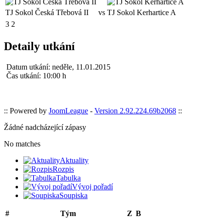
TJ Sokol Česká Třebová II
vs
TJ Sokol Kerhartice A
3
2
Detaily utkání
Datum utkání:
neděle, 11.01.2015
Čas utkání:
10:00 h
:: Powered by
JoomLeague
-
Version 2.92.224.69b2068
::
Žádné nadcházející zápasy
No matches
Aktuality
Rozpis
Tabulka
Vývoj pořadí
Soupiska
#
Tým
Z
B