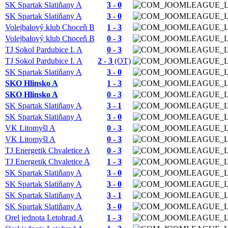
SK Spartak Slatiňany A
3 - 0
SK Spartak Slatiňany A
3 - 0
Volejbalový klub Choceň B
1 - 3
Volejbalový klub Choceň B
0 - 3
TJ Sokol Pardubice I. A
0 - 3
TJ Sokol Pardubice I. A
2 - 3
(OT)
SK Spartak Slatiňany A
3 - 0
SKO Hlinsko A
1 - 3
SKO Hlinsko A
0 - 3
SK Spartak Slatiňany A
3 - 1
SK Spartak Slatiňany A
3 - 0
VK Litomyšl A
0 - 3
VK Litomyšl A
0 - 3
TJ Energetik Chvaletice A
0 - 3
TJ Energetik Chvaletice A
1 - 3
SK Spartak Slatiňany A
3 - 0
SK Spartak Slatiňany A
3 - 0
SK Spartak Slatiňany A
3 - 1
SK Spartak Slatiňany A
3 - 0
Orel jednota Letohrad A
1 - 3