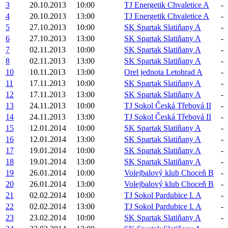
3
20.10.2013
10:00
TJ Energetik Chvaletice A
-
4
20.10.2013
13:00
TJ Energetik Chvaletice A
-
5
27.10.2013
10:00
SK Spartak Slatiňany A
-
6
27.10.2013
13:00
SK Spartak Slatiňany A
-
7
02.11.2013
10:00
SK Spartak Slatiňany A
-
8
02.11.2013
13:00
SK Spartak Slatiňany A
-
10
10.11.2013
13:00
Orel jednota Letohrad A
-
11
17.11.2013
10:00
SK Spartak Slatiňany A
-
12
17.11.2013
13:00
SK Spartak Slatiňany A
-
13
24.11.2013
10:00
TJ Sokol Česká Třebová II
-
14
24.11.2013
13:00
TJ Sokol Česká Třebová II
-
15
12.01.2014
10:00
SK Spartak Slatiňany A
-
16
12.01.2014
13:00
SK Spartak Slatiňany A
-
17
19.01.2014
10:00
SK Spartak Slatiňany A
-
18
19.01.2014
13:00
SK Spartak Slatiňany A
-
19
26.01.2014
10:00
Volejbalový klub Choceň B
-
20
26.01.2014
13:00
Volejbalový klub Choceň B
-
21
02.02.2014
10:00
TJ Sokol Pardubice I. A
-
22
02.02.2014
13:00
TJ Sokol Pardubice I. A
-
23
23.02.2014
10:00
SK Spartak Slatiňany A
-