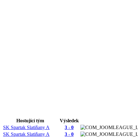
Hostující tým
Výsledek
SK Spartak Slatiňany A
3 - 0
SK Spartak Slatiňany A
3 - 0