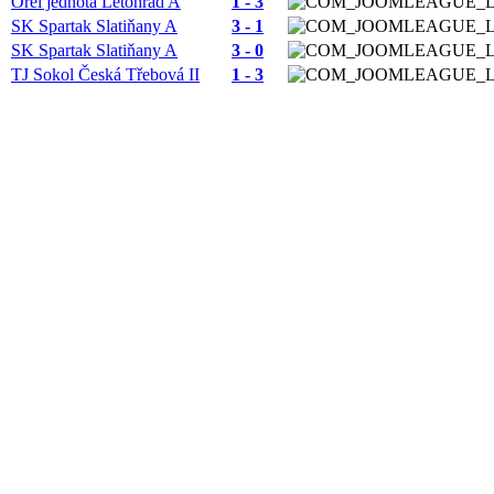
Orel jednota Letohrad A
1 - 3
SK Spartak Slatiňany A
3 - 1
SK Spartak Slatiňany A
3 - 0
TJ Sokol Česká Třebová II
1 - 3