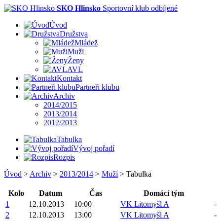
SKO Hlinsko
Sportovní klub odbíjené
Úvod
Družstva
Mládež
Muži
Ženy
AVL
Kontakt
Partneři klubu
Archiv
2014/2015
2013/2014
2012/2013
Tabulka
Vývoj pořadí
Rozpis
Úvod
>
Archiv
>
2013/2014
>
Muži
>
Tabulka
Kolo
Datum
Čas
Domácí tým
1
12.10.2013
10:00
VK Litomyšl A
-
2
12.10.2013
13:00
VK Litomyšl A
-