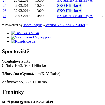
24
23.02.2014
13:00
SK Spartak Slatiňany A
-
25
02.03.2014
10:00
SKO Hlinsko A
-
26
02.03.2014
13:00
SKO Hlinsko A
-
27
08.03.2013
10:00
SK Spartak Slatiňany A
-
:: Powered by
JoomLeague
-
Version 2.92.224.69b2068
::
Tabulka
Vývoj pořadí
Rozpis
Sportoviště
Volejbalové kurty
Olšinky 1063, 53901 Hlinsko
Tělocvična (
Gymnázium K. V. Raise
)
Adámkova 55, 53901 Hlinsko
Tréninky
Muži (hala gymnázia K.V.Raise)