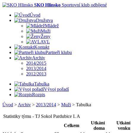
SKO Hlinsko
Sportovní klub odbíjené
Úvod
Družstva
Mládež
Muži
Ženy
AVL
Kontakt
Partneři klubu
Archiv
2014/2015
2013/2014
2012/2013
Tabulka
Vývoj pořadí
Rozpis
Úvod
>
Archiv
>
2013/2014
>
Muži
>
Tabulka
Statistiky týmu - TJ Sokol Pardubice I. A
Utkání
Utkání
Celkem
doma
venku