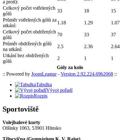
a proti):
Celkový počet vstřelených
33
18
15
gólů
Průměr vstřelených gólů za
1.18
1.29
1.07
utkání:
Celkový počet obdržených
70
33
37
gólů
Průměr obdržených gólů
2.5
2.36
2.64
na utkání:
Utkání bez obdržených
2
1
1
gólů
Góly za kolo
:: Powered by
JoomLeague
-
Version 2.92.224.69b2068
::
Tabulka
Vývoj pořadí
Rozpis
Sportoviště
Volejbalové kurty
Olšinky 1063, 53901 Hlinsko
Tělocvična (
Gymnázium K. V. Raise
)