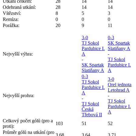
Utkání celkem:
28
14
14
Odehraná utkání:
28
14
14
Vítězství:
8
5
3
Remíza:
0
0
0
Porážka:
20
9
11
3-0
0-3
TJ Sokol
SK Spartak
Pardubice I.
Slatiňany A
Nejvyšší výhra:
A
-
-
TJ Sokol
SK Spartak
Pardubice I.
Slatiňany A
A
0-3
3-0
TJ Sokol
Orel jednota
Pardubice I.
Letohrad A
A
Nejvyšší prohra:
-
-
TJ Sokol
TJ Sokol
Pardubice I.
Česká
A
Třebová II
Celkový počet gólů (pro a
103
51
52
proti):
Průměr gólů na utkání (pro
3.68
3.64
3.71