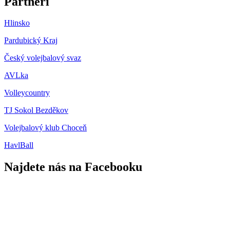
Partneři
Hlinsko
Pardubický Kraj
Český volejbalový svaz
AVLka
Volleycountry
TJ Sokol Bezděkov
Volejbalový klub Choceň
HavlBall
Najdete nás na Facebooku