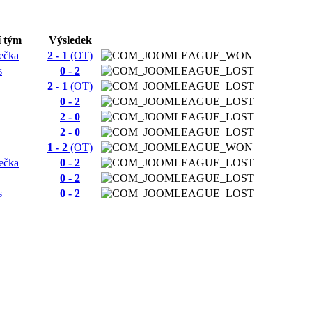
í tým
Výsledek
ečka
2 - 1
(OT)
s
0 - 2
2 - 1
(OT)
0 - 2
2 - 0
2 - 0
1 - 2
(OT)
ečka
0 - 2
0 - 2
s
0 - 2