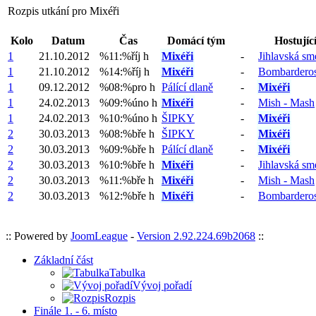
Rozpis utkání pro Mixéři
Kolo
Datum
Čas
Domácí tým
Hostujíc
1
21.10.2012
%11:%říj h
Mixéři
-
Jihlavská sm
1
21.10.2012
%14:%říj h
Mixéři
-
Bombardero
1
09.12.2012
%08:%pro h
Pálící dlaně
-
Mixéři
1
24.02.2013
%09:%úno h
Mixéři
-
Mish - Mash
1
24.02.2013
%10:%úno h
ŠIPKY
-
Mixéři
2
30.03.2013
%08:%bře h
ŠIPKY
-
Mixéři
2
30.03.2013
%09:%bře h
Pálící dlaně
-
Mixéři
2
30.03.2013
%10:%bře h
Mixéři
-
Jihlavská sm
2
30.03.2013
%11:%bře h
Mixéři
-
Mish - Mash
2
30.03.2013
%12:%bře h
Mixéři
-
Bombardero
:: Powered by
JoomLeague
-
Version 2.92.224.69b2068
::
Základní část
Tabulka
Vývoj pořadí
Rozpis
Finále 1. - 6. místo