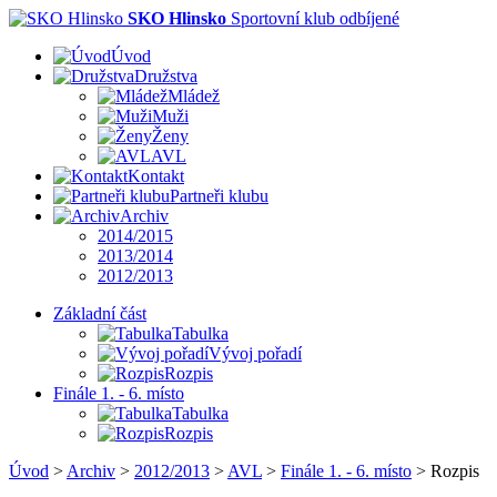
SKO Hlinsko
Sportovní klub odbíjené
Úvod
Družstva
Mládež
Muži
Ženy
AVL
Kontakt
Partneři klubu
Archiv
2014/2015
2013/2014
2012/2013
Základní část
Tabulka
Vývoj pořadí
Rozpis
Finále 1. - 6. místo
Tabulka
Rozpis
Úvod
>
Archiv
>
2012/2013
>
AVL
>
Finále 1. - 6. místo
>
Rozpis