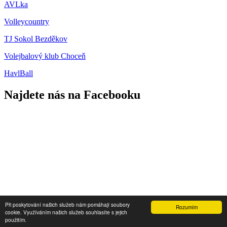
AVLka
Volleycountry
TJ Sokol Bezděkov
Volejbalový klub Choceň
HavlBall
Najdete nás na Facebooku
Přihlášení
Při poskytování našich služeb nám pomáhají soubory
Rozumím
cookie. Využíváním našich služeb souhlasíte s jejich
2013 - 2026 © SKO Hlinsko
použitím.