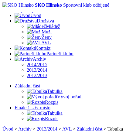
SKO Hlinsko
Sportovní klub odbíjené
Úvod
Družstva
Mládež
Muži
Ženy
AVL
Kontakt
Partneři klubu
Archiv
2014/2015
2013/2014
2012/2013
Základní část
Tabulka
Vývoj pořadí
Rozpis
Finále 1. - 6. místo
Tabulka
Rozpis
Úvod
>
Archiv
>
2013/2014
>
AVL
>
Základní část
>
Tabulka