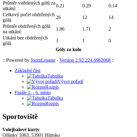
Průměr vstřelených gólů za
0.21
0.29
0.14
utkání:
Celkový počet obdržených
26
12
14
gólů
Průměr obdržených gólů
1.86
1.71
2
na utkání:
Utkání bez obdržených
1
1
0
gólů
Góly za kolo
:: Powered by
JoomLeague
-
Version 2.92.224.69b2068
::
Základní část
Tabulka
Vývoj pořadí
Rozpis
Finále 1. - 6. místo
Tabulka
Rozpis
Sportoviště
Volejbalové kurty
Olšinky 1063, 53901 Hlinsko