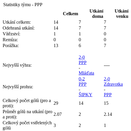
Statistiky týmu - PPP
Utkání
Utkání
Celkem
doma
venku
Utkání celkem:
14
7
7
Odehraná utkání:
14
7
7
Vítězství:
1
1
0
Remíza:
0
0
0
Porážka:
13
6
7
2-0
PPP
Nejvyšší výhra:
----
-
Mláďata
0-2
2-0
PPP
Zdravotka
Nejvyšší prohra:
-
-
ŠIPKY
PPP
Celkový počet gólů (pro a
29
14
15
proti):
Průměr gólů na utkání (pro
2.07
2
2.14
a proti):
Celkový počet vstřelených
3
2
1
gólů