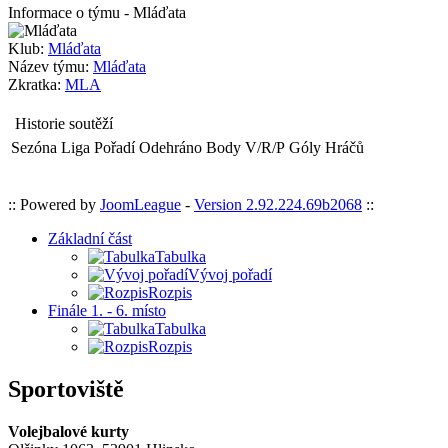
Informace o týmu - Mláďata
Klub:
Mláďata
Název týmu:
Mláďata
Zkratka:
MLA
Historie soutěží
Sezóna
Liga
Pořadí
Odehráno
Body
V/R/P
Góly
Hráčů
:: Powered by
JoomLeague
-
Version 2.92.224.69b2068
::
Základní část
Tabulka
Vývoj pořadí
Rozpis
Finále 1. - 6. místo
Tabulka
Rozpis
Sportoviště
Volejbalové kurty