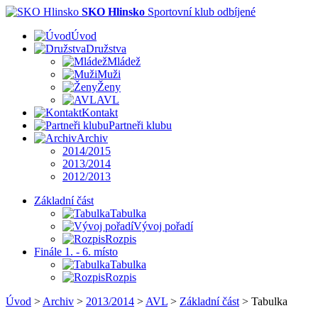
SKO Hlinsko
Sportovní klub odbíjené
Úvod
Družstva
Mládež
Muži
Ženy
AVL
Kontakt
Partneři klubu
Archiv
2014/2015
2013/2014
2012/2013
Základní část
Tabulka
Vývoj pořadí
Rozpis
Finále 1. - 6. místo
Tabulka
Rozpis
Úvod
>
Archiv
>
2013/2014
>
AVL
>
Základní část
>
Tabulka