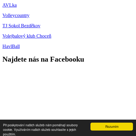
AVLka
Volleycountry
TJ Sokol Bezděkov
Volejbalový klub Choceň
HavlBall
Najdete nás na Facebooku
Přihlášení
Při poskytování našich služeb nám pomáhají soubory
Rozumím
cookie. Využíváním našich služeb souhlasíte s jejich
2013 - 2026 © SKO Hlinsko
použitím.