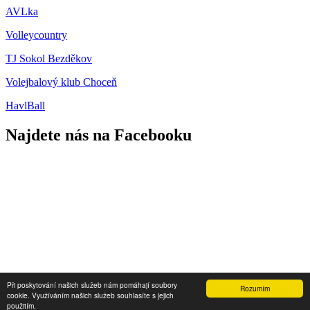
AVLka
Volleycountry
TJ Sokol Bezděkov
Volejbalový klub Choceň
HavlBall
Najdete nás na Facebooku
Přihlášení
Při poskytování našich služeb nám pomáhají soubory
Rozumím
cookie. Využíváním našich služeb souhlasíte s jejich
2013 - 2026 © SKO Hlinsko
použitím.