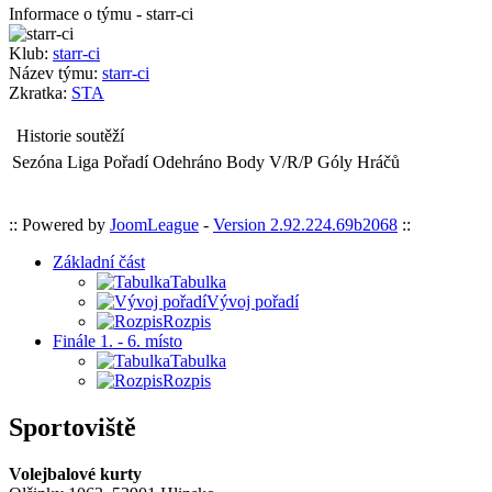
Informace o týmu - starr-ci
Klub:
starr-ci
Název týmu:
starr-ci
Zkratka:
STA
Historie soutěží
Sezóna
Liga
Pořadí
Odehráno
Body
V/R/P
Góly
Hráčů
:: Powered by
JoomLeague
-
Version 2.92.224.69b2068
::
Základní část
Tabulka
Vývoj pořadí
Rozpis
Finále 1. - 6. místo
Tabulka
Rozpis
Sportoviště
Volejbalové kurty