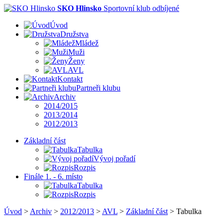
SKO Hlinsko
Sportovní klub odbíjené
Úvod
Družstva
Mládež
Muži
Ženy
AVL
Kontakt
Partneři klubu
Archiv
2014/2015
2013/2014
2012/2013
Základní část
Tabulka
Vývoj pořadí
Rozpis
Finále 1. - 6. místo
Tabulka
Rozpis
Úvod
>
Archiv
>
2012/2013
>
AVL
>
Základní část
>
Tabulka