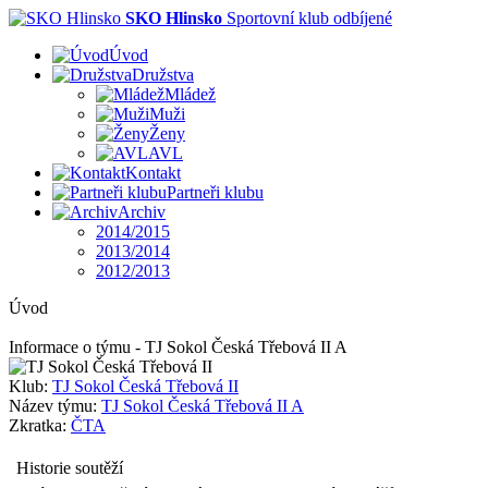
SKO Hlinsko
Sportovní klub odbíjené
Úvod
Družstva
Mládež
Muži
Ženy
AVL
Kontakt
Partneři klubu
Archiv
2014/2015
2013/2014
2012/2013
Úvod
Informace o týmu - TJ Sokol Česká Třebová II A
Klub:
TJ Sokol Česká Třebová II
Název týmu:
TJ Sokol Česká Třebová II A
Zkratka:
ČTA
Historie soutěží