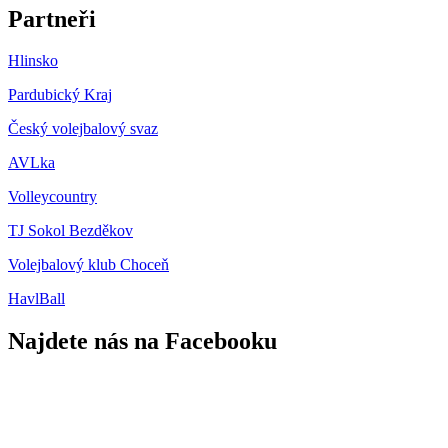
Partneři
Hlinsko
Pardubický Kraj
Český volejbalový svaz
AVLka
Volleycountry
TJ Sokol Bezděkov
Volejbalový klub Choceň
HavlBall
Najdete nás na Facebooku