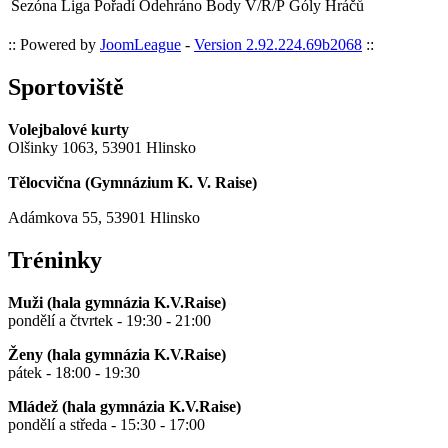
Sezóna
Liga
Pořadí
Odehráno
Body
V/R/P
Góly
Hráčů
:: Powered by
JoomLeague
-
Version 2.92.224.69b2068
::
Sportoviště
Volejbalové kurty
Olšinky 1063, 53901 Hlinsko
Tělocvična (
Gymnázium K. V. Raise
)
Adámkova 55, 53901 Hlinsko
Tréninky
Muži (hala gymnázia K.V.Raise)
pondělí a čtvrtek - 19:30 - 21:00
Ženy (hala gymnázia K.V.Raise)
pátek - 18:00 - 19:30
Mládež (hala gymnázia K.V.Raise)
pondělí a středa - 15:30 - 17:00