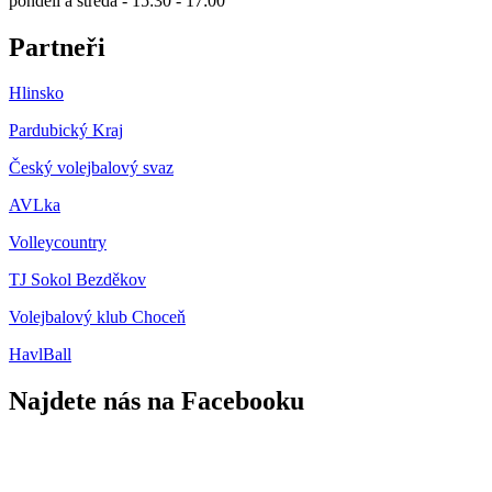
pondělí a středa - 15:30 - 17:00
Partneři
Hlinsko
Pardubický Kraj
Český volejbalový svaz
AVLka
Volleycountry
TJ Sokol Bezděkov
Volejbalový klub Choceň
HavlBall
Najdete nás na Facebooku