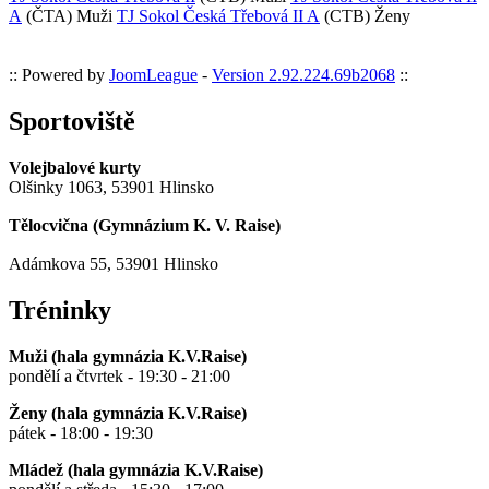
A
(ČTA)
Muži
TJ Sokol Česká Třebová II A
(CTB)
Ženy
:: Powered by
JoomLeague
-
Version 2.92.224.69b2068
::
Sportoviště
Volejbalové kurty
Olšinky 1063, 53901 Hlinsko
Tělocvična (
Gymnázium K. V. Raise
)
Adámkova 55, 53901 Hlinsko
Tréninky
Muži (hala gymnázia K.V.Raise)
pondělí a čtvrtek - 19:30 - 21:00
Ženy (hala gymnázia K.V.Raise)
pátek - 18:00 - 19:30
Mládež (hala gymnázia K.V.Raise)