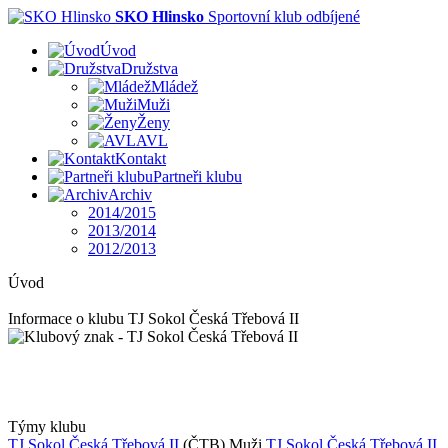
SKO Hlinsko
Sportovní klub odbíjené
Úvod
Družstva
Mládež
Muži
Ženy
AVL
Kontakt
Partneři klubu
Archiv
2014/2015
2013/2014
2012/2013
Úvod
Informace o klubu TJ Sokol Česká Třebová II
Týmy klubu
TJ Sokol Česká Třebová II
(ČTB)
Muži
TJ Sokol Česká Třebová II