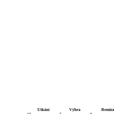
Utkání
Výhra
Remíz