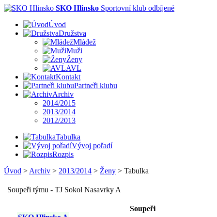
SKO Hlinsko
Sportovní klub odbíjené
Úvod
Družstva
Mládež
Muži
Ženy
AVL
Kontakt
Partneři klubu
Archiv
2014/2015
2013/2014
2012/2013
Tabulka
Vývoj pořadí
Rozpis
Úvod
>
Archiv
>
2013/2014
>
Ženy
>
Tabulka
Soupeři týmu - TJ Sokol Nasavrky A
Soupeři