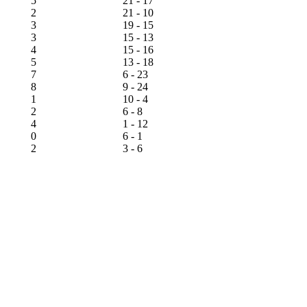
5
21 - 17
2
21 - 10
3
19 - 15
3
15 - 13
4
15 - 16
5
13 - 18
7
6 - 23
8
9 - 24
1
10 - 4
2
6 - 8
4
1 - 12
0
6 - 1
2
3 - 6