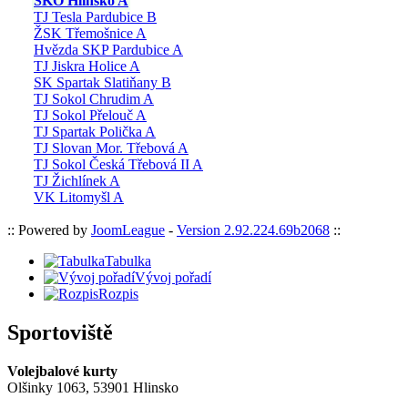
SKO Hlinsko A
TJ Tesla Pardubice B
ŽSK Třemošnice A
Hvězda SKP Pardubice A
TJ Jiskra Holice A
SK Spartak Slatiňany B
TJ Sokol Chrudim A
TJ Sokol Přelouč A
TJ Spartak Polička A
TJ Slovan Mor. Třebová A
TJ Sokol Česká Třebová II A
TJ Žichlínek A
VK Litomyšl A
:: Powered by
JoomLeague
-
Version 2.92.224.69b2068
::
Tabulka
Vývoj pořadí
Rozpis
Sportoviště
Volejbalové kurty
Olšinky 1063, 53901 Hlinsko