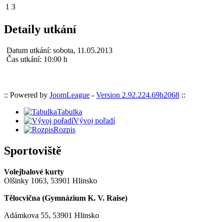
1
3
Detaily utkání
Datum utkání:
sobota, 11.05.2013
Čas utkání:
10:00 h
:: Powered by
JoomLeague
-
Version 2.92.224.69b2068
::
Tabulka
Vývoj pořadí
Rozpis
Sportoviště
Volejbalové kurty
Olšinky 1063, 53901 Hlinsko
Tělocvična (
Gymnázium K. V. Raise
)
Adámkova 55, 53901 Hlinsko