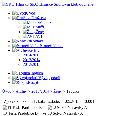
SKO Hlinsko
Sportovní klub odbíjené
Úvod
Družstva
Mládež
Muži
Ženy
AVL
Kontakt
Partneři klubu
Archiv
2014/2015
2013/2014
2012/2013
Tabulka
Vývoj pořadí
Rozpis
Úvod
>
Archiv
>
2013/2014
>
Ženy
>
Tabulka
Zpráva z utkání: 21. kolo - sobota, 11.05.2013 - 10:00 h
TJ Tesla Pardubice B
vs
TJ Sokol Nasavrky A