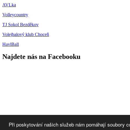
AVLka
Volleycountry
TJ Sokol Bezděkov
Volejbalový klub Choceň
HavlBall
Najdete nás na Facebooku
Přihlášení
Při poskytování našich služeb nám pomáhají soubory co
2013 - 2026 © SKO Hlinsko