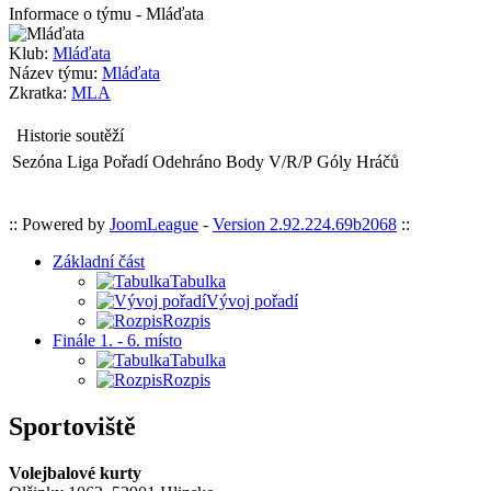
Informace o týmu - Mláďata
Klub:
Mláďata
Název týmu:
Mláďata
Zkratka:
MLA
Historie soutěží
Sezóna
Liga
Pořadí
Odehráno
Body
V/R/P
Góly
Hráčů
:: Powered by
JoomLeague
-
Version 2.92.224.69b2068
::
Základní část
Tabulka
Vývoj pořadí
Rozpis
Finále 1. - 6. místo
Tabulka
Rozpis
Sportoviště
Volejbalové kurty