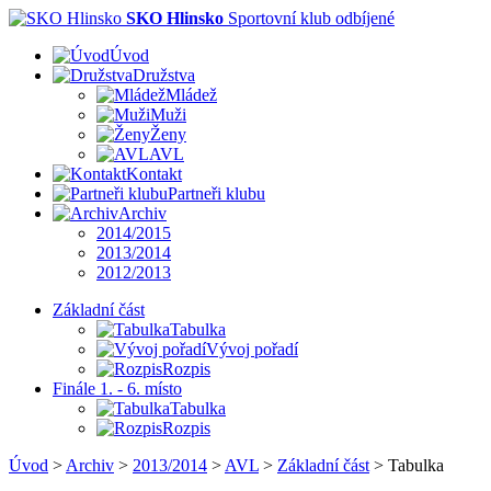
SKO Hlinsko
Sportovní klub odbíjené
Úvod
Družstva
Mládež
Muži
Ženy
AVL
Kontakt
Partneři klubu
Archiv
2014/2015
2013/2014
2012/2013
Základní část
Tabulka
Vývoj pořadí
Rozpis
Finále 1. - 6. místo
Tabulka
Rozpis
Úvod
>
Archiv
>
2013/2014
>
AVL
>
Základní část
>
Tabulka