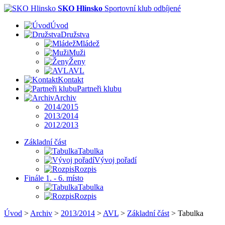
SKO Hlinsko
Sportovní klub odbíjené
Úvod
Družstva
Mládež
Muži
Ženy
AVL
Kontakt
Partneři klubu
Archiv
2014/2015
2013/2014
2012/2013
Základní část
Tabulka
Vývoj pořadí
Rozpis
Finále 1. - 6. místo
Tabulka
Rozpis
Úvod
>
Archiv
>
2013/2014
>
AVL
>
Základní část
>
Tabulka