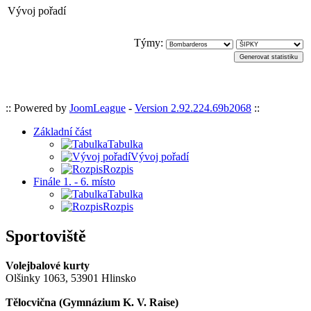
Vývoj pořadí
Týmy:
:: Powered by
JoomLeague
-
Version 2.92.224.69b2068
::
Základní část
Tabulka
Vývoj pořadí
Rozpis
Finále 1. - 6. místo
Tabulka
Rozpis
Sportoviště
Volejbalové kurty
Olšinky 1063, 53901 Hlinsko
Tělocvična (
Gymnázium K. V. Raise
)