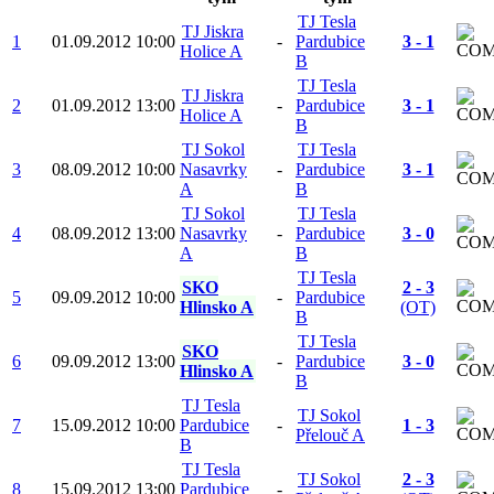
TJ Tesla
TJ Jiskra
1
01.09.2012
10:00
-
Pardubice
3 - 1
Holice A
B
TJ Tesla
TJ Jiskra
2
01.09.2012
13:00
-
Pardubice
3 - 1
Holice A
B
TJ Sokol
TJ Tesla
3
08.09.2012
10:00
Nasavrky
-
Pardubice
3 - 1
A
B
TJ Sokol
TJ Tesla
4
08.09.2012
13:00
Nasavrky
-
Pardubice
3 - 0
A
B
TJ Tesla
SKO
2 - 3
5
09.09.2012
10:00
-
Pardubice
Hlinsko A
(OT)
B
TJ Tesla
SKO
6
09.09.2012
13:00
-
Pardubice
3 - 0
Hlinsko A
B
TJ Tesla
TJ Sokol
7
15.09.2012
10:00
Pardubice
-
1 - 3
Přelouč A
B
TJ Tesla
TJ Sokol
2 - 3
8
15.09.2012
13:00
Pardubice
-