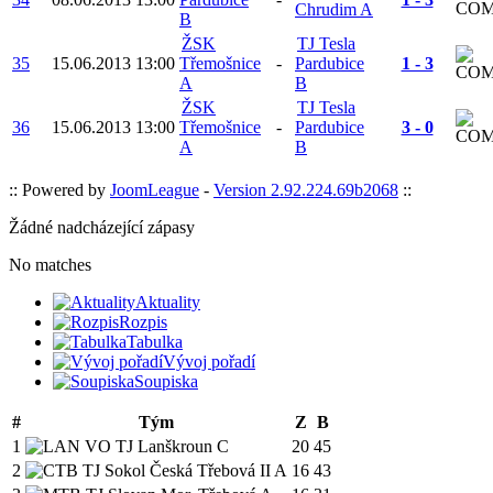
Chrudim A
B
ŽSK
TJ Tesla
35
15.06.2013
13:00
Třemošnice
-
Pardubice
1 - 3
A
B
ŽSK
TJ Tesla
36
15.06.2013
13:00
Třemošnice
-
Pardubice
3 - 0
A
B
:: Powered by
JoomLeague
-
Version 2.92.224.69b2068
::
Žádné nadcházející zápasy
No matches
Aktuality
Rozpis
Tabulka
Vývoj pořadí
Soupiska
#
Tým
Z
B
1
VO TJ Lanškroun C
20
45
2
TJ Sokol Česká Třebová II A
16
43