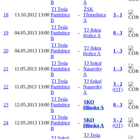
B
A
TJ Tesla
ŽSK
18
13.10.2012
13:00
Pardubice
-
Třemošnice
3 - 1
B
A
TJ Tesla
TJ Jiskra
19
04.05.2013
10:00
Pardubice
-
0 - 3
Holice A
B
TJ Tesla
TJ Jiskra
20
04.05.2013
13:00
Pardubice
-
1 - 3
Holice A
B
TJ Tesla
TJ Sokol
21
11.05.2013
10:00
Pardubice
-
Nasavrky
1 - 3
B
A
TJ Tesla
TJ Sokol
3 - 2
22
11.05.2013
13:00
Pardubice
-
Nasavrky
(OT)
B
A
TJ Tesla
SKO
23
12.05.2013
10:00
Pardubice
-
0 - 3
Hlinsko A
B
TJ Tesla
SKO
3 - 2
24
12.05.2013
13:00
Pardubice
-
Hlinsko A
(OT)
B
TJ Tesla
TJ Sokol