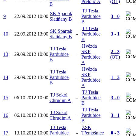
Přelouč A
(OT)
B
TJ Tesla
SK Spartak
9
22.09.2012
10:00
-
Pardubice
3 - 0
Slatiňany B
B
TJ Tesla
SK Spartak
10
22.09.2012
13:00
-
Pardubice
3 - 1
Slatiňany B
B
Hvězda
TJ Tesla
SKP
2 - 3
13
29.09.2012
10:00
Pardubice
-
Pardubice
(OT)
B
A
Hvězda
TJ Tesla
SKP
14
29.09.2012
13:00
Pardubice
-
1 - 3
Pardubice
B
A
TJ Tesla
TJ Sokol
15
06.10.2012
10:00
-
Pardubice
3 - 0
Chrudim A
B
TJ Tesla
TJ Sokol
16
06.10.2012
13:00
-
Pardubice
3 - 1
Chrudim A
B
TJ Tesla
ŽSK
17
13.10.2012
10:00
Pardubice
-
Třemošnice
0 - 3