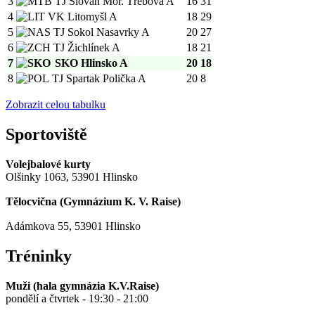
3
TJ Slovan Mor. Třebová A
16
31
4
VK Litomyšl A
18
29
5
TJ Sokol Nasavrky A
20
27
6
TJ Žichlínek A
18
21
7
SKO Hlinsko A
20
18
8
TJ Spartak Polička A
20
8
Zobrazit celou tabulku
Sportoviště
Volejbalové kurty
Olšinky 1063, 53901 Hlinsko
Tělocvična (
Gymnázium K. V. Raise
)
Adámkova 55, 53901 Hlinsko
Tréninky
Muži (hala gymnázia K.V.Raise)
pondělí a čtvrtek - 19:30 - 21:00