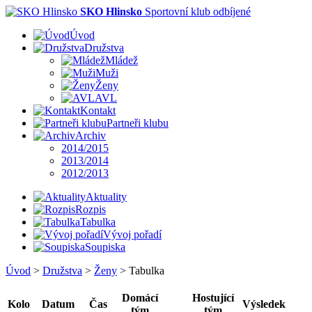
SKO Hlinsko
Sportovní klub odbíjené
Úvod
Družstva
Mládež
Muži
Ženy
AVL
Kontakt
Partneři klubu
Archiv
2014/2015
2013/2014
2012/2013
Aktuality
Rozpis
Tabulka
Vývoj pořadí
Soupiska
Úvod
>
Družstva
>
Ženy
>
Tabulka
Domácí
Hostující
Kolo
Datum
Čas
Výsledek
tým
tým