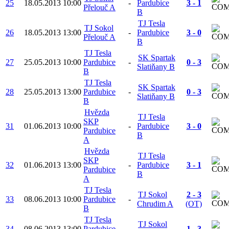
25
18.05.2013
10:00
-
Pardubice
3 - 1
Přelouč A
B
TJ Tesla
TJ Sokol
26
18.05.2013
13:00
-
Pardubice
3 - 0
Přelouč A
B
TJ Tesla
SK Spartak
27
25.05.2013
10:00
Pardubice
-
0 - 3
Slatiňany B
B
TJ Tesla
SK Spartak
28
25.05.2013
13:00
Pardubice
-
0 - 3
Slatiňany B
B
Hvězda
TJ Tesla
SKP
31
01.06.2013
10:00
-
Pardubice
3 - 0
Pardubice
B
A
Hvězda
TJ Tesla
SKP
32
01.06.2013
13:00
-
Pardubice
3 - 1
Pardubice
B
A
TJ Tesla
TJ Sokol
2 - 3
33
08.06.2013
10:00
Pardubice
-
Chrudim A
(OT)
B
TJ Tesla
TJ Sokol
34
08.06.2013
13:00
Pardubice
-
1 - 3