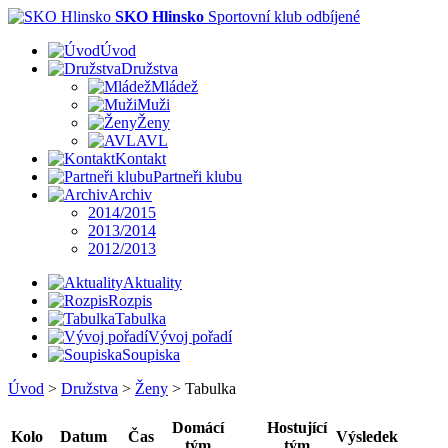
SKO Hlinsko
Sportovní klub odbíjené
Úvod
Družstva
Mládež
Muži
Ženy
AVL
Kontakt
Partneři klubu
Archiv
2014/2015
2013/2014
2012/2013
Aktuality
Rozpis
Tabulka
Vývoj pořadí
Soupiska
Úvod
>
Družstva
>
Ženy
>
Tabulka
Domácí
Hostující
Kolo
Datum
Čas
Výsledek
tým
tým