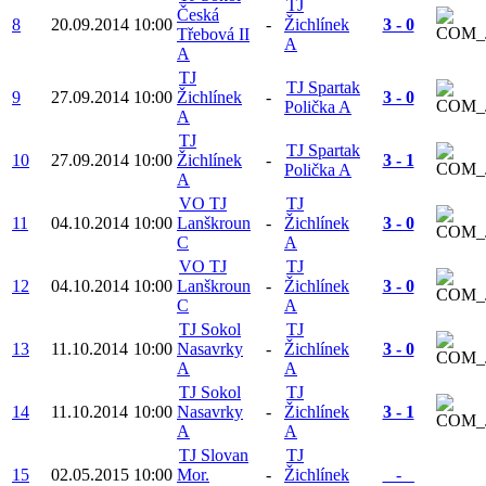
TJ
Česká
8
20.09.2014
10:00
-
Žichlínek
3 - 0
Třebová II
A
A
TJ
TJ Spartak
9
27.09.2014
10:00
Žichlínek
-
3 - 0
Polička A
A
TJ
TJ Spartak
10
27.09.2014
10:00
Žichlínek
-
3 - 1
Polička A
A
VO TJ
TJ
11
04.10.2014
10:00
Lanškroun
-
Žichlínek
3 - 0
C
A
VO TJ
TJ
12
04.10.2014
10:00
Lanškroun
-
Žichlínek
3 - 0
C
A
TJ Sokol
TJ
13
11.10.2014
10:00
Nasavrky
-
Žichlínek
3 - 0
A
A
TJ Sokol
TJ
14
11.10.2014
10:00
Nasavrky
-
Žichlínek
3 - 1
A
A
TJ Slovan
TJ
15
02.05.2015
10:00
Mor.
-
Žichlínek
_ - _