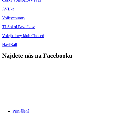
Český volejbalový svaz
AVLka
Volleycountry
TJ Sokol Bezděkov
Volejbalový klub Choceň
HavlBall
Najdete nás na Facebooku
Přihlášení