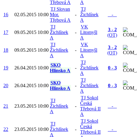
Třebová A
A
TJ Slovan
TJ
16
02.05.2015
10:00
Mor.
-
Žichlínek
_ - _
Třebová A
A
TJ
VK
3 - 2
17
09.05.2015
10:00
Žichlínek
-
Litomyšl
(OT)
A
A
TJ
VK
3 - 2
18
09.05.2015
10:00
Žichlínek
-
Litomyšl
(OT)
A
A
TJ
SKO
19
26.04.2015
10:00
-
Žichlínek
0 - 3
Hlinsko A
A
TJ
SKO
20
26.04.2015
10:00
-
Žichlínek
0 - 3
Hlinsko A
A
TJ Sokol
TJ
Česká
21
23.05.2015
10:00
Žichlínek
-
_ - _
Třebová II
A
A
TJ Sokol
TJ
Česká
22
23.05.2015
10:00
Žichlínek
-
_ - _
Třebová II
A