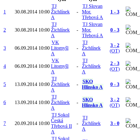
TJ
TJ Slovan
1
30.08.2014
10:00
Žichlínek
-
Mor.
1 - 3
A
Třebová A
TJ
TJ Slovan
2
30.08.2014
10:00
Žichlínek
-
Mor.
0 - 3
A
Třebová A
VK
TJ
3 - 2
3
06.09.2014
10:00
Litomyšl
-
Žichlínek
(OT)
A
A
VK
TJ
2 - 3
4
06.09.2014
10:00
Litomyšl
-
Žichlínek
(OT)
A
A
TJ
SKO
5
13.09.2014
10:00
Žichlínek
-
0 - 3
Hlinsko A
A
TJ
SKO
3 - 2
6
13.09.2014
10:00
Žichlínek
-
Hlinsko A
(OT)
A
TJ Sokol
TJ
Česká
7
20.09.2014
10:00
-
Žichlínek
3 - 0
Třebová II
A
A
TJ Sokol