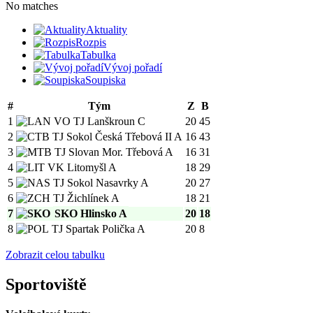
No matches
Aktuality
Rozpis
Tabulka
Vývoj pořadí
Soupiska
#
Tým
Z
B
1
VO TJ Lanškroun C
20
45
2
TJ Sokol Česká Třebová II A
16
43
3
TJ Slovan Mor. Třebová A
16
31
4
VK Litomyšl A
18
29
5
TJ Sokol Nasavrky A
20
27
6
TJ Žichlínek A
18
21
7
SKO Hlinsko A
20
18
8
TJ Spartak Polička A
20
8
Zobrazit celou tabulku
Sportoviště