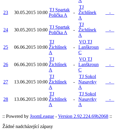
A
TJ
TJ Spartak
23
30.05.2015
10:00
-
Žichlínek
_ - _
Polička A
A
TJ
TJ Spartak
24
30.05.2015
10:00
-
Žichlínek
_ - _
Polička A
A
TJ
VO TJ
25
06.06.2015
10:00
Žichlínek
-
Lanškroun
_ - _
A
C
TJ
VO TJ
26
06.06.2015
10:00
Žichlínek
-
Lanškroun
_ - _
A
C
TJ
TJ Sokol
27
13.06.2015
10:00
Žichlínek
-
Nasavrky
_ - _
A
A
TJ
TJ Sokol
28
13.06.2015
10:00
Žichlínek
-
Nasavrky
_ - _
A
A
:: Powered by
JoomLeague
-
Version 2.92.224.69b2068
::
Žádné nadcházející zápasy