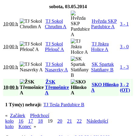
sobota, 03.05.2014
TJ Sokol
Hvězda SKP
10:00 h
3 - 1
Chrudim A
Pardubice A
TJ Sokol
TJ Jiskra
10:00 h
3 - 0
Přelouč A
Holice A
TJ Sokol
SK Spartak
10:00 h
1 - 3
Nasavrky A
Slatiňany B
ŽSK
SKO Hlinsko
3 - 2
10:00 h
Třemošnice
A
(OT)
A
1 Tým(y) nehrají:
TJ Tesla Pardubice B
«
Začátek
Předchozí
kolo
16
17
18
19
20
21
22
Následující
kolo
Konec
»