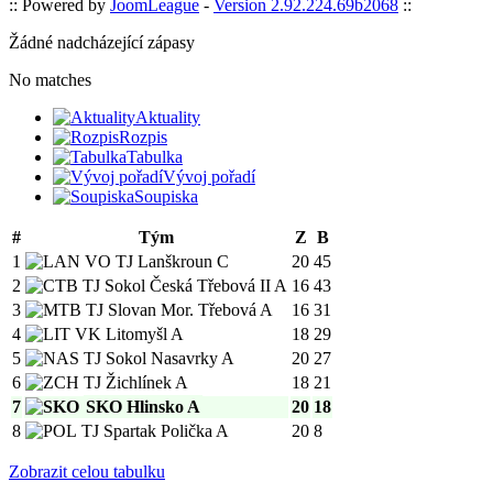
:: Powered by
JoomLeague
-
Version 2.92.224.69b2068
::
Žádné nadcházející zápasy
No matches
Aktuality
Rozpis
Tabulka
Vývoj pořadí
Soupiska
#
Tým
Z
B
1
VO TJ Lanškroun C
20
45
2
TJ Sokol Česká Třebová II A
16
43
3
TJ Slovan Mor. Třebová A
16
31
4
VK Litomyšl A
18
29
5
TJ Sokol Nasavrky A
20
27
6
TJ Žichlínek A
18
21
7
SKO Hlinsko A
20
18
8
TJ Spartak Polička A
20
8
Zobrazit celou tabulku