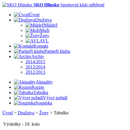
SKO Hlinsko
Sportovní klub odbíjené
Úvod
Družstva
Mládež
Muži
Ženy
AVL
Kontakt
Partneři klubu
Archiv
2014/2015
2013/2014
2012/2013
Aktuality
Rozpis
Tabulka
Vývoj pořadí
Soupiska
Úvod
>
Družstva
>
Ženy
>
Tabulka
Výsledky - 19. kolo