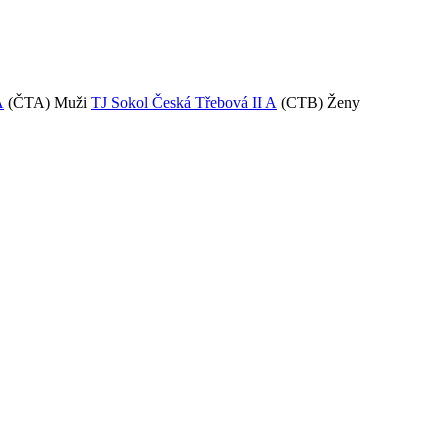
A
(ČTA)
Muži
TJ Sokol Česká Třebová II A
(CTB)
Ženy