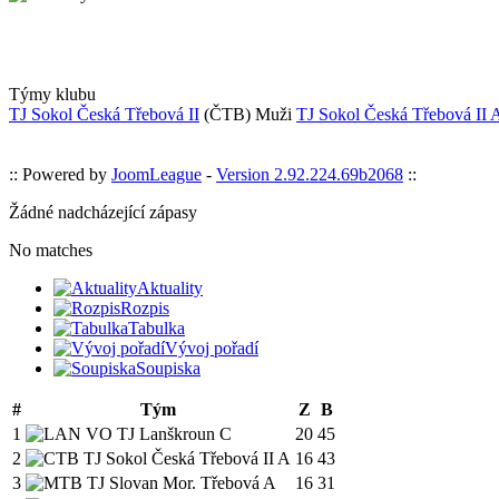
Týmy klubu
TJ Sokol Česká Třebová II
(ČTB)
Muži
TJ Sokol Česká Třebová II 
:: Powered by
JoomLeague
-
Version 2.92.224.69b2068
::
Žádné nadcházející zápasy
No matches
Aktuality
Rozpis
Tabulka
Vývoj pořadí
Soupiska
#
Tým
Z
B
1
VO TJ Lanškroun C
20
45
2
TJ Sokol Česká Třebová II A
16
43
3
TJ Slovan Mor. Třebová A
16
31