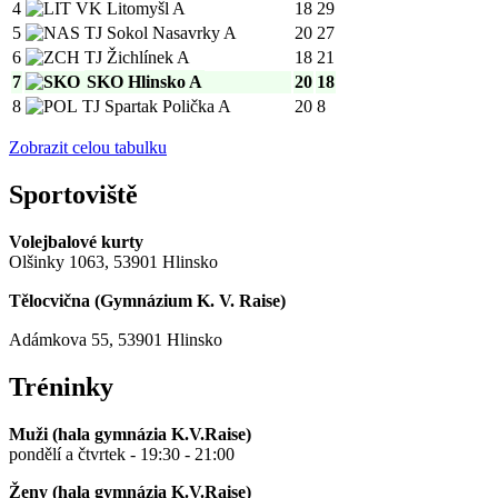
4
VK Litomyšl A
18
29
5
TJ Sokol Nasavrky A
20
27
6
TJ Žichlínek A
18
21
7
SKO Hlinsko A
20
18
8
TJ Spartak Polička A
20
8
Zobrazit celou tabulku
Sportoviště
Volejbalové kurty
Olšinky 1063, 53901 Hlinsko
Tělocvična (
Gymnázium K. V. Raise
)
Adámkova 55, 53901 Hlinsko
Tréninky
Muži (hala gymnázia K.V.Raise)
pondělí a čtvrtek - 19:30 - 21:00
Ženy (hala gymnázia K.V.Raise)