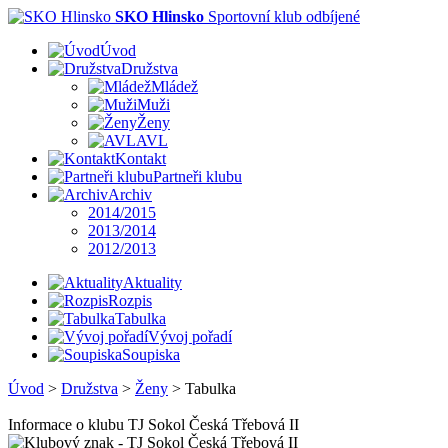
SKO Hlinsko
Sportovní klub odbíjené
Úvod
Družstva
Mládež
Muži
Ženy
AVL
Kontakt
Partneři klubu
Archiv
2014/2015
2013/2014
2012/2013
Aktuality
Rozpis
Tabulka
Vývoj pořadí
Soupiska
Úvod
>
Družstva
>
Ženy
>
Tabulka
Informace o klubu TJ Sokol Česká Třebová II