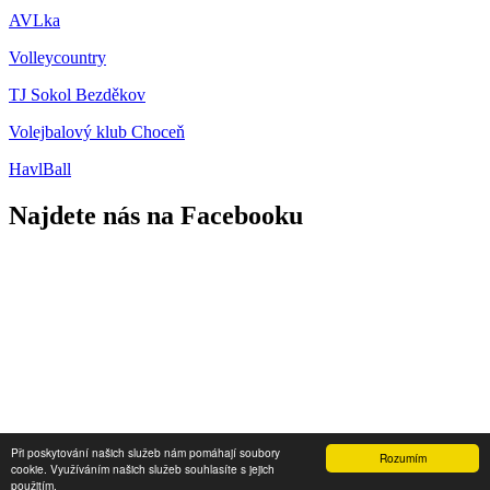
AVLka
Volleycountry
TJ Sokol Bezděkov
Volejbalový klub Choceň
HavlBall
Najdete nás na Facebooku
Přihlášení
Při poskytování našich služeb nám pomáhají soubory
Rozumím
cookie. Využíváním našich služeb souhlasíte s jejich
2013 - 2026 © SKO Hlinsko
použitím.