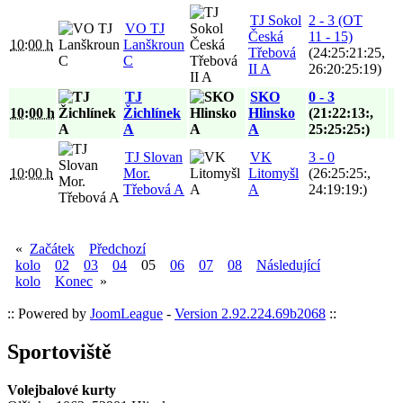
TJ Sokol
2 - 3 (OT
VO TJ
Česká
11 - 15)
10:00 h
Lanškroun
Třebová
(24:25:21:25,
C
II A
26:20:25:19)
TJ
SKO
0 - 3
10:00 h
Žichlínek
Hlinsko
(21:22:13:,
A
A
25:25:25:)
TJ Slovan
VK
3 - 0
10:00 h
Mor.
Litomyšl
(26:25:25:,
Třebová A
A
24:19:19:)
«
Začátek
Předchozí
kolo
02
03
04
05
06
07
08
Následující
kolo
Konec
»
:: Powered by
JoomLeague
-
Version 2.92.224.69b2068
::
Sportoviště
Volejbalové kurty