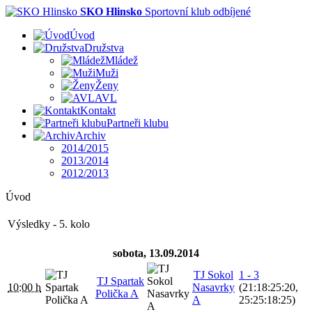
SKO Hlinsko
Sportovní klub odbíjené
Úvod
Družstva
Mládež
Muži
Ženy
AVL
Kontakt
Partneři klubu
Archiv
2014/2015
2013/2014
2012/2013
Úvod
Výsledky - 5. kolo
sobota, 13.09.2014
TJ Sokol
1 - 3
TJ Spartak
10:00 h
Nasavrky
(21:18:25:20,
Polička A
A
25:25:18:25)