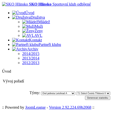
SKO Hlinsko
Sportovní klub odbíjené
Úvod
Družstva
Mládež
Muži
Ženy
AVL
Kontakt
Partneři klubu
Archiv
2014/2015
2013/2014
2012/2013
Úvod
Vývoj pořadí
Týmy:
:: Powered by
JoomLeague
-
Version 2.92.224.69b2068
::