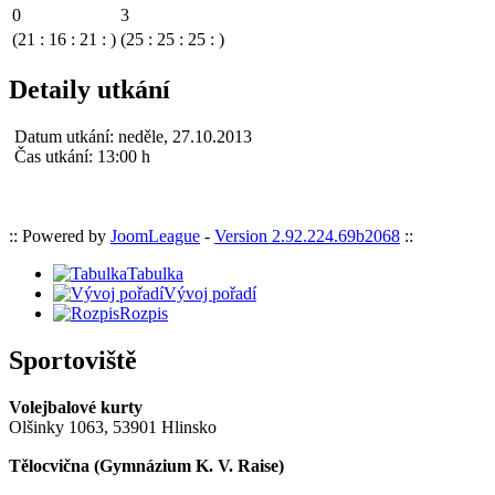
0
3
(21 : 16 : 21 : )
(25 : 25 : 25 : )
Detaily utkání
Datum utkání:
neděle, 27.10.2013
Čas utkání:
13:00 h
:: Powered by
JoomLeague
-
Version 2.92.224.69b2068
::
Tabulka
Vývoj pořadí
Rozpis
Sportoviště
Volejbalové kurty
Olšinky 1063, 53901 Hlinsko
Tělocvična (
Gymnázium K. V. Raise
)