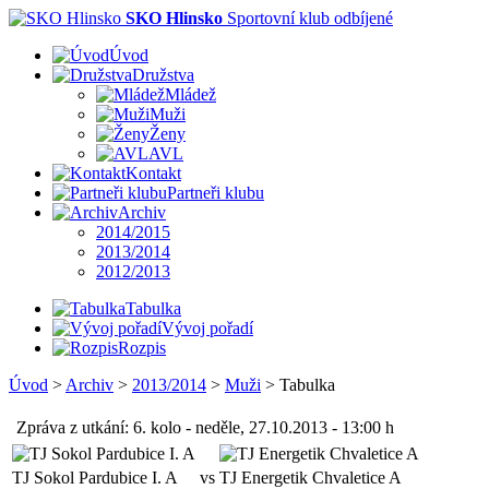
SKO Hlinsko
Sportovní klub odbíjené
Úvod
Družstva
Mládež
Muži
Ženy
AVL
Kontakt
Partneři klubu
Archiv
2014/2015
2013/2014
2012/2013
Tabulka
Vývoj pořadí
Rozpis
Úvod
>
Archiv
>
2013/2014
>
Muži
>
Tabulka
Zpráva z utkání: 6. kolo - neděle, 27.10.2013 - 13:00 h
TJ Sokol Pardubice I. A
vs
TJ Energetik Chvaletice A