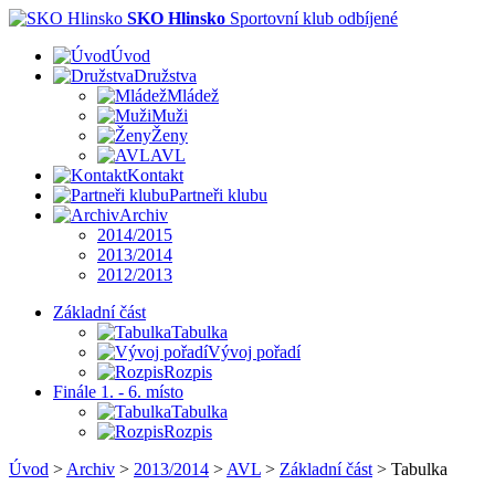
SKO Hlinsko
Sportovní klub odbíjené
Úvod
Družstva
Mládež
Muži
Ženy
AVL
Kontakt
Partneři klubu
Archiv
2014/2015
2013/2014
2012/2013
Základní část
Tabulka
Vývoj pořadí
Rozpis
Finále 1. - 6. místo
Tabulka
Rozpis
Úvod
>
Archiv
>
2013/2014
>
AVL
>
Základní část
>
Tabulka