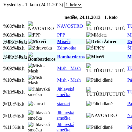
Výsledky - 1. kolo (24.11.2013)
neděle, 24.11.2013 - 1. kolo
%08:%lis h
NAVOSTRO
T
%08:%lis h
PPP
Ml
%08:%lis h
Mixéři
Dr
%08:%lis h
Zdravotka
Š
%09:%lis h
Bombarderos
Mi
%09:%lis h
Mish - Mash
T
%10:%lis h
Mish - Mash
Pá
Jihlavská
%10:%lis h
T
smečka
%11:%lis h
starr-ci
Pá
Jihlavská
%11:%lis h
N
smečka
Jihlavská
%11:%lis h
Pá
smečka