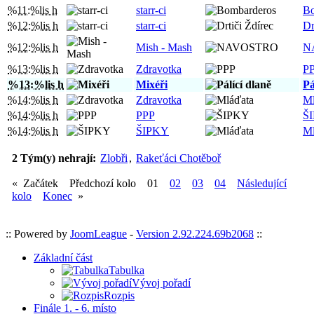
%11:%lis h
starr-ci
Bo
%12:%lis h
starr-ci
Dr
%12:%lis h
Mish - Mash
N
%13:%lis h
Zdravotka
P
%13:%lis h
Mixéři
Pá
%14:%lis h
Zdravotka
Ml
%14:%lis h
PPP
Š
%14:%lis h
ŠIPKY
Ml
2 Tým(y) nehrají:
Zlobři
,
Rakeťáci Chotěboř
« Začátek Předchozí kolo 01
02
03
04
Následující
kolo
Konec
»
:: Powered by
JoomLeague
-
Version 2.92.224.69b2068
::
Základní část
Tabulka
Vývoj pořadí
Rozpis
Finále 1. - 6. místo