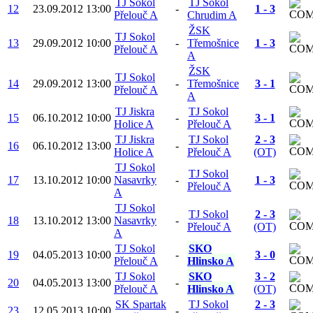
TJ Sokol
TJ Sokol
12
23.09.2012
13:00
-
1 - 3
Přelouč A
Chrudim A
ŽSK
TJ Sokol
13
29.09.2012
10:00
-
Třemošnice
1 - 3
Přelouč A
A
ŽSK
TJ Sokol
14
29.09.2012
13:00
-
Třemošnice
3 - 1
Přelouč A
A
TJ Jiskra
TJ Sokol
15
06.10.2012
10:00
-
3 - 1
Holice A
Přelouč A
TJ Jiskra
TJ Sokol
2 - 3
16
06.10.2012
13:00
-
Holice A
Přelouč A
(OT)
TJ Sokol
TJ Sokol
17
13.10.2012
10:00
Nasavrky
-
1 - 3
Přelouč A
A
TJ Sokol
TJ Sokol
2 - 3
18
13.10.2012
13:00
Nasavrky
-
Přelouč A
(OT)
A
TJ Sokol
SKO
19
04.05.2013
10:00
-
3 - 0
Přelouč A
Hlinsko A
TJ Sokol
SKO
3 - 2
20
04.05.2013
13:00
-
Přelouč A
Hlinsko A
(OT)
SK Spartak
TJ Sokol
2 - 3
23
12.05.2013
10:00
-