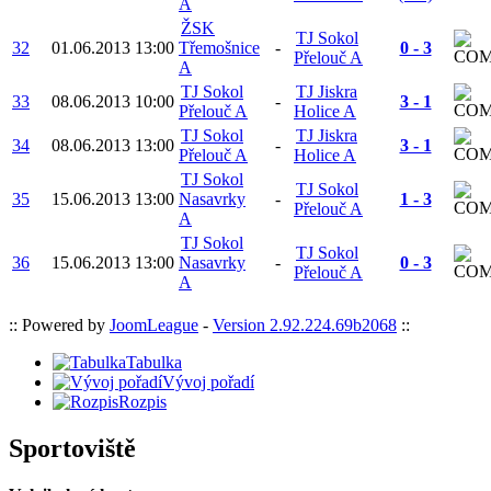
A
ŽSK
TJ Sokol
32
01.06.2013
13:00
Třemošnice
-
0 - 3
Přelouč A
A
TJ Sokol
TJ Jiskra
33
08.06.2013
10:00
-
3 - 1
Přelouč A
Holice A
TJ Sokol
TJ Jiskra
34
08.06.2013
13:00
-
3 - 1
Přelouč A
Holice A
TJ Sokol
TJ Sokol
35
15.06.2013
13:00
Nasavrky
-
1 - 3
Přelouč A
A
TJ Sokol
TJ Sokol
36
15.06.2013
13:00
Nasavrky
-
0 - 3
Přelouč A
A
:: Powered by
JoomLeague
-
Version 2.92.224.69b2068
::
Tabulka
Vývoj pořadí
Rozpis
Sportoviště