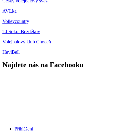
Český volejbalový svaz
AVLka
Volleycountry
TJ Sokol Bezděkov
Volejbalový klub Choceň
HavlBall
Najdete nás na Facebooku
Přihlášení