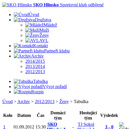
SKO Hlinsko
Sportovní klub odbíjené
Úvod
Družstva
Mládež
Muži
Ženy
AVL
Kontakt
Partneři klubu
Archiv
2014/2015
2013/2014
2012/2013
Tabulka
Vývoj pořadí
Rozpis
Úvod
>
Archiv
>
2012/2013
>
Ženy
>
Tabulka
Domácí
Hostující
Kolo
Datum
Čas
Výsledek
tým
tým
SKO
TJ Sokol
1
01.09.2012
15:30
-
3 - 0