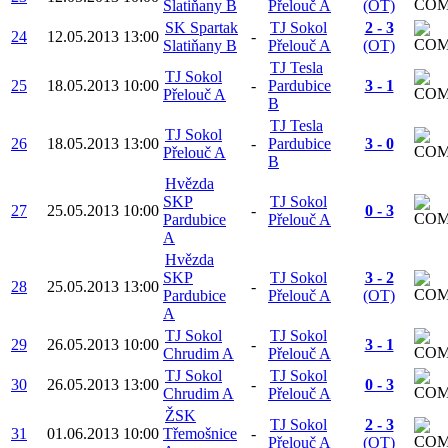
Slatiňany B
Přelouč A
(OT)
SK Spartak
TJ Sokol
2 - 3
24
12.05.2013
13:00
-
Slatiňany B
Přelouč A
(OT)
TJ Tesla
TJ Sokol
25
18.05.2013
10:00
-
Pardubice
3 - 1
Přelouč A
B
TJ Tesla
TJ Sokol
26
18.05.2013
13:00
-
Pardubice
3 - 0
Přelouč A
B
Hvězda
SKP
TJ Sokol
27
25.05.2013
10:00
-
0 - 3
Pardubice
Přelouč A
A
Hvězda
SKP
TJ Sokol
3 - 2
28
25.05.2013
13:00
-
Pardubice
Přelouč A
(OT)
A
TJ Sokol
TJ Sokol
29
26.05.2013
10:00
-
3 - 1
Chrudim A
Přelouč A
TJ Sokol
TJ Sokol
30
26.05.2013
13:00
-
0 - 3
Chrudim A
Přelouč A
ŽSK
TJ Sokol
2 - 3
31
01.06.2013
10:00
Třemošnice
-
Přelouč A
(OT)