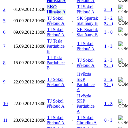
Hlinsko A
Přelouč A
SKO
TJ Sokol
2
01.09.2012
15:30
-
3 - 1
Hlinsko A
Přelouč A
TJ Sokol
SK Spartak
3 - 2
5
09.09.2012
10:00
-
Přelouč A
Slatiňany B
(OT)
TJ Sokol
SK Spartak
6
09.09.2012
13:00
-
3 - 0
Přelouč A
Slatiňany B
TJ Tesla
TJ Sokol
7
15.09.2012
10:00
Pardubice
-
1 - 3
Přelouč A
B
TJ Tesla
TJ Sokol
2 - 3
8
15.09.2012
13:00
Pardubice
-
Přelouč A
(OT)
B
Hvězda
TJ Sokol
SKP
3 - 2
9
22.09.2012
10:00
-
Přelouč A
Pardubice
(OT)
A
Hvězda
TJ Sokol
SKP
10
22.09.2012
13:00
-
1 - 3
Přelouč A
Pardubice
A
TJ Sokol
TJ Sokol
11
23.09.2012
10:00
-
0 - 3
Přelouč A
Chrudim A